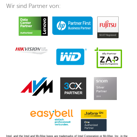
Wir sind Partner von:
Intel, and the Intel and McAfee logos are trademarks of Intel Corporation or McAfee, Inc. in the